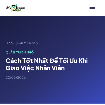
Blog
›
Quản trị DN nhỏ
QUẢN TRỊ DN NHỎ
Cách Tốt Nhất Để Tối Ưu Khi
Kiến trúc & Nội thất
Giao Việc Nhân Viên
Marketing Agency
Blog
22/06/2026
Du lịch & Sự kiện
Template
Ebook