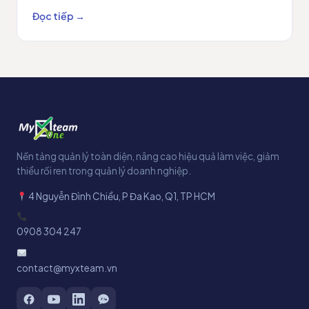
Đọc tiếp →
Nền tảng quản lý toàn diện, nâng cao hiệu quả làm việc, giảm
thiểu rối ren trong quản lý doanh nghiệp.
4 Nguyễn Đình Chiểu, P Đa Kao, Q1, TP HCM
0908 304 247
contact@myxteam.vn